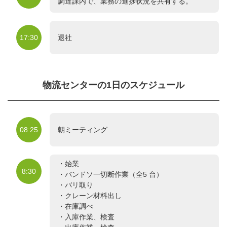
調達課内で、業務の進捗状況を共有する。
17:30
退社
物流センターの1日のスケジュール
08:25
朝ミーティング
・始業
8:30
・バンドソ一切断作業（全5 台）
・バリ取り
・クレーン材料出し
・在庫調べ
・入庫作業、検査