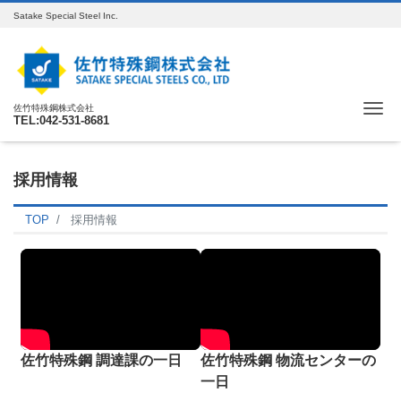
Satake Special Steel Inc.
Me
佐竹特殊鋼株式会社
TEL:042-531-8681
採用情報
TOP
採用情報
佐竹特殊鋼 調達課の一日
佐竹特殊鋼 物流センターの
一日