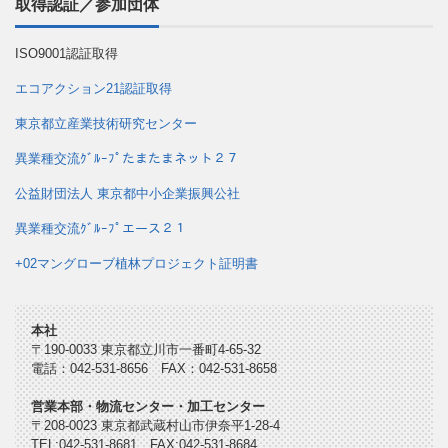
取得認証／参加団体
ISO9001認証取得
エコアクション21認証取得
東京都立産業技術研究センター
異業種交流ｸﾞﾙｰﾌﾟたまたまネット２７
公益財団法人 東京都中小企業振興公社
異業種交流ｸﾞﾙｰﾌﾟエース２１
+02マングローブ植林プロジェクト証明書
本社
〒190-0033 東京都立川市一番町4-65-32
電話：042-531-8656 FAX：042-531-8658
営業本部・物流センター・加工センター
〒208-0023 東京都武蔵村山市伊奈平1-28-4
TEL:042-531-8681 FAX:042-531-8684